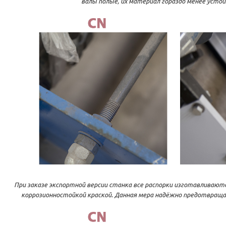
валы полые, их материал гораздо менее устойч
При заказе экспортной версии станка все распорки изготавливаю
коррозионностойкой краской. Данная мера надёжно предотвраща