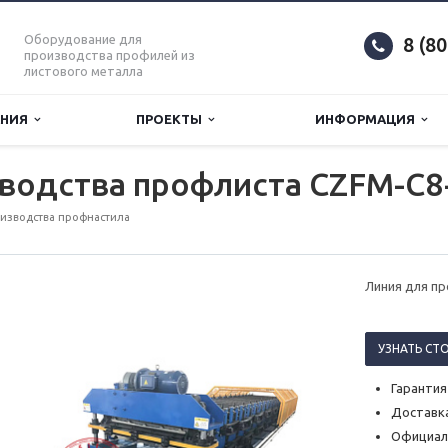
Оборудование для
8 (8
производства профилей из
листового металла
АНИЯ
ПРОЕКТЫ
ИНФОРМАЦИЯ
зводства профлиста CZFM-С8
изводства профнастила
Линия для п
УЗНАТЬ СТ
Гарантия
Доставка
Официал