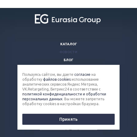
КАТАЛОГ
НОВОСТИ
БЛОГ
ВОПРОСЫ И ОТВЕТЫ
Пользуясь сайтом, вы даете
согласие
на
КОМПАНИЯ
обработку
файлов cookies
использование
КОНТАКТЫ
аналитических сервисов Яндекс Метрика,
VK.Retargeting, Битрикс24 в соответствии с
политикой конфиденциальности и обработки
8 (800) 100-90-13
персональных данных
. Вы можете запретить
обработку cookies в настройках браузера.
steel@eq-mail.ru
Принять
© 2026 Все права защищены.
Политика конфиденциальности