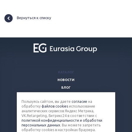
Вернуться к списку
КАТАЛОГ
НОВОСТИ
БЛОГ
ВОПРОСЫ И ОТВЕТЫ
Пользуясь сайтом, вы даете
согласие
на
КОМПАНИЯ
обработку
файлов cookies
использование
КОНТАКТЫ
аналитических сервисов Яндекс Метрика,
VK.Retargeting, Битрикс24 в соответствии с
политикой конфиденциальности и обработки
8 (800) 100-90-13
персональных данных
. Вы можете запретить
обработку cookies в настройках браузера.
steel@eq-mail.ru