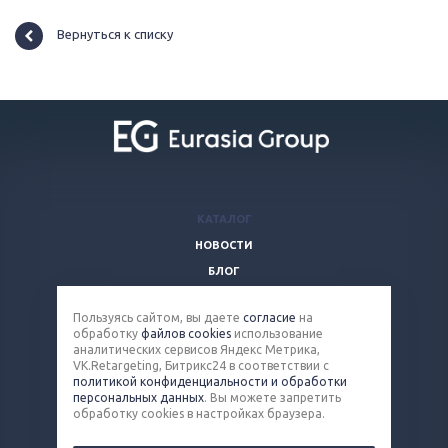
Вернуться к списку
КАТАЛОГ
НОВОСТИ
БЛОГ
ВОПРОСЫ И ОТВЕТЫ
Пользуясь сайтом, вы даете
согласие
на
КОМПАНИЯ
обработку
файлов cookies
использование
КОНТАКТЫ
аналитических сервисов Яндекс Метрика,
VK.Retargeting, Битрикс24 в соответствии с
политикой конфиденциальности и обработки
8 (800) 100-90-13
персональных данных
. Вы можете запретить
обработку cookies в настройках браузера.
steel@eq-mail.ru