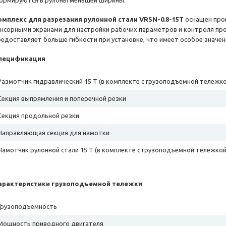
ормируются в рулоны меньшей ширины.
омплекс для разрезания рулонной стали VRSN-0.8-15T
оснащен про
енсорными экранами для настройки рабочих параметров и контроля пр
редоставляет больше гибкости при установке, что имеет особое значени
пецификация
Размотчик гидравлический 15 Т (в комплекте с грузоподъемной тележко
Секция выпрямления и поперечной резки
Секция продольной резки
Направляющая секция для намотки
Намотчик рулонной стали 15 T (в комплекте с грузоподъемной тележкой
арактеристики грузоподъемной тележки
Грузоподъемность
Мощность приводного двигателя