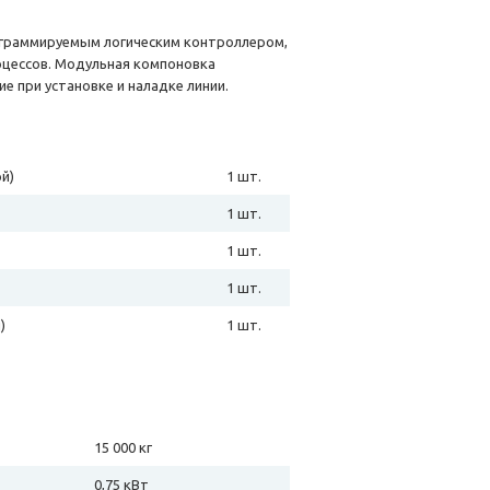
граммируемым логическим контроллером,
оцессов. Модульная компоновка
е при установке и наладке линии.
й)
1 шт.
1 шт.
1 шт.
1 шт.
)
1 шт.
15 000 кг
0,75 кВт