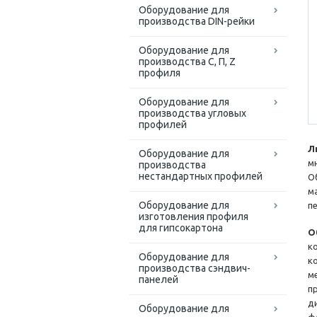
Оборудование для
производства DIN-рейки
Оборудование для
производства С, П, Z
профиля
Оборудование для
производства угловых
профилей
Л
Оборудование для
м
производства
нестандартных профилей
О
м
Оборудование для
п
изготовления профиля
для гипсокартона
О
к
Оборудование для
к
производства сэндвич-
м
панелей
п
д
Оборудование для