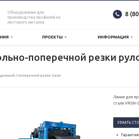
Оборудование для
8 (8
производства профилей из
листового металла
АНИЯ
ПРОЕКТЫ
ИНФОРМАЦИЯ
льно-поперечной резки рул
дольной / поперечной резки стали
Линия для п
стали VRSN-0
УЗНАТЬ СТ
Гарантия