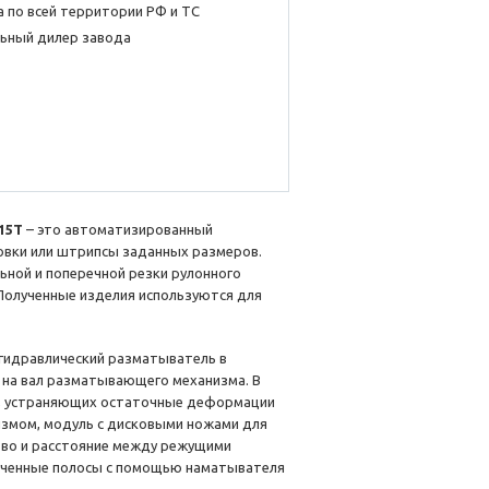
 по всей территории РФ и ТС
ьный дилер завода
15T
– это автоматизированный
овки или штрипсы заданных размеров.
ной и поперечной резки рулонного
 Полученные изделия используются для
гидравлический разматыватель в
 на вал разматывающего механизма. В
в, устраняющих остаточные деформации
измом, модуль с дисковыми ножами для
тво и расстояние между режущими
лученные полосы с помощью наматывателя