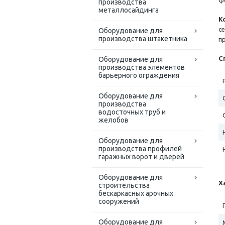
ф
производства
металлосайдинга
К
с
Оборудование для
производства штакетника
п
С
Оборудование для
производства элементов
барьерного ограждения
Оборудование для
производства
водосточных труб и
желобов
Оборудование для
производства профилей
гаражных ворот и дверей
Оборудование для
Х
строительства
бескаркасных арочных
сооружений
Оборудование для