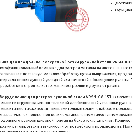
Доставка
Официал
иния для продольно-поперечной резки рулонной стали VRSN-0.8-
ногофункциональный комплекс для раскроя металла на листовые загот
беспечивает поэтапную металлообработку путем выпрямления, продоль
атериала с последующей укладкой или намоткой в более узкие рулоны.
ереработки в строительстве, машиностроении и других отраслях.
борудование для раскроя рулонной стали VRSN-0.8-15T
включает 
омплекте с грузоподъемной тележкой для безопасной установки рулона
омплектацию также входит выпрямительная секция с набором ролико
еталла, участок поперечной резки с установленным гильотинным механ
родольного раскроя широкой полосы на более узкие штрипсы. Количес
исками регулируется в зависимости от потребности производства. По