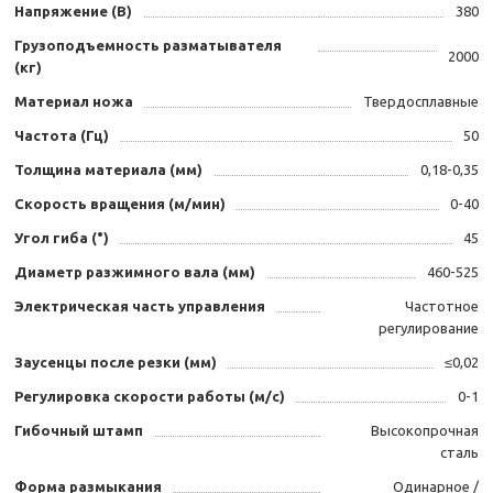
Напряжение (В)
380
Грузоподъемность разматывателя
2000
(кг)
Материал ножа
Твердосплавные
Частота (Гц)
50
Толщина материала (мм)
0,18-0,35
Скорость вращения (м/мин)
0-40
Угол гиба (°)
45
Диаметр разжимного вала (мм)
460-525
Электрическая часть управления
Частотное
регулирование
Заусенцы после резки (мм)
≤0,02
Регулировка скорости работы (м/с)
0-1
Гибочный штамп
Высокопрочная
сталь
Форма размыкания
Одинарное /