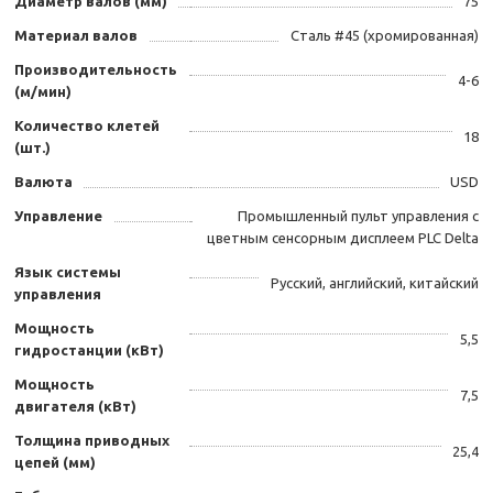
Диаметр валов (мм)
75
Материал валов
Сталь #45 (хромированная)
Производительность
4-6
(м/мин)
Количество клетей
18
(шт.)
Валюта
USD
Управление
Промышленный пульт управления с
цветным сенсорным дисплеем PLC Delta
Язык системы
Русский, английский, китайский
управления
Мощность
5,5
гидростанции (кВт)
Мощность
7,5
двигателя (кВт)
Толщина приводных
25,4
цепей (мм)