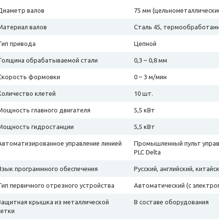
Диаметр валов
75 мм (цельнометаллически
Материал валов
Сталь 45, термообработан
Тип привода
Цепной
Толщина обрабатываемой стали
0,3 – 0,8 мм
Скорость формовки
0 – 3 м/мин
Количество клетей
10 шт.
Мощность главного двигателя
5,5 кВт
Мощность гидростанции
5,5 кВт
Автоматизированное управление линией
Промышленный пульт управ
PLC Delta
Язык программного обеспечения
Русский, английский, китайс
Тип первичного отрезного устройства
Автоматический (с электр
Защитная крышка из металлической
В составе оборудования
сетки