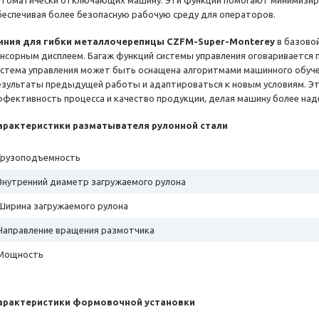
втоматически отключающих машину. Эти функции помогают минимизиров
беспечивая более безопасную рабочую среду для операторов.
иния для гибки металлочерепицы CZFM-Super-Monterey
в базовой
енсорным дисплеем. Багаж функций системы управления оговаривается п
истема управления может быть оснащена алгоритмами машинного обуч
езультаты предыдущей работы и адаптироваться к новым условиям. Э
ффективность процесса и качество продукции, делая машину более над
арактеристики разматывателя рулонной стали
Грузоподъемность
Внутренний диаметр загружаемого рулона
Ширина загружаемого рулона
Направление вращения размотчика
Мощность
арактеристики формовочной установки