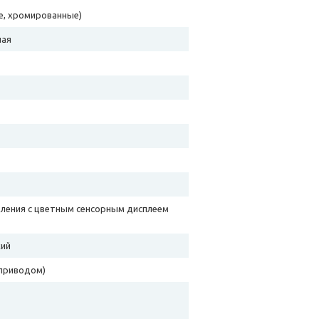
е, хромированные)
ная
ления с цветным сенсорным дисплеем
кий
оприводом)