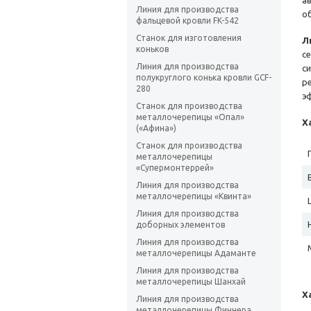
а
Линия для производства
о
фальцевой кровли FK-542
Станок для изготовления
Л
коньков
с
Линия для производства
с
полукруглого конька кровли GCF-
р
280
э
Станок для производства
металлочерепицы «Опал»
Х
(«Афина»)
Станок для производства
металлочерепицы
«Супермонтеррей»
Линия для производства
металлочерепицы «Квинта»
Линия для производства
доборных элементов
Линия для производства
металлочерепицы Адаманте
Линия для производства
металлочерепицы Шанхай
Х
Линия для производства
металлочерепицы Финнера