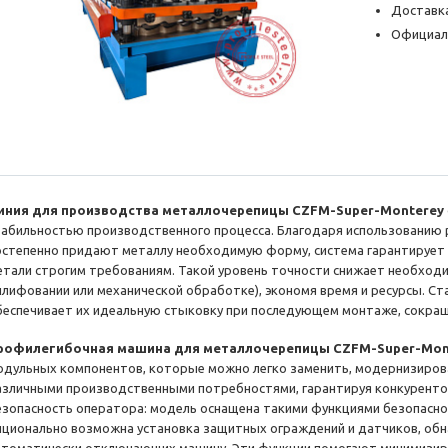
Доставка
Официал
иния для производства металлочерепицы CZFM-Super-Monterey
табильностью производственного процесса. Благодаря использованию р
остепенно придают металлу необходимую форму, система гарантирует
етали строгим требованиям. Такой уровень точности снижает необход
шлифовании или механической обработке), экономя время и ресурсы. С
беспечивает их идеальную стыковку при последующем монтаже, сокращ
рофилегибочная машина для металлочерепицы CZFM-Super-Mon
одульных компонентов, которые можно легко заменить, модернизирова
азличными производственными потребностями, гарантируя конкуренто
езопасность оператора: модель оснащена такими функциями безопасност
пционально возможна установка защитных ограждений и датчиков, об