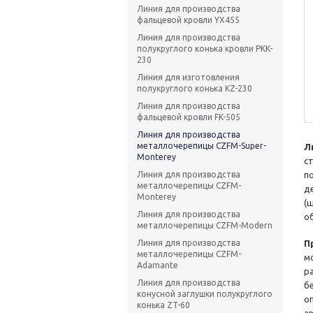
Линия для производства
фальцевой кровли YX455
Линия для производства
полукруглого конька кровли PKK-
230
Линия для изготовления
полукруглого конька KZ-230
Линия для производства
фальцевой кровли FK-505
Линия для производства
металлочерепицы CZFM-Super-
Л
Monterey
с
Линия для производства
п
металлочерепицы CZFM-
д
Monterey
(
Линия для производства
о
металлочерепицы CZFM-Modern
Линия для производства
П
металлочерепицы CZFM-
м
Adamante
р
Линия для производства
б
конусной заглушки полукруглого
о
конька ZT-60