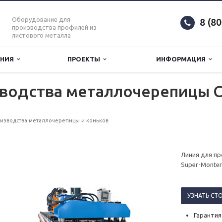
Оборудование для
8 (8
производства профилей из
листового металла
АНИЯ
ПРОЕКТЫ
ИНФОРМАЦИЯ
зводства металлочерепицы C
изводства металлочерепицы и коньков
Линия для п
Super-Monter
УЗНАТЬ СТ
Гарантия