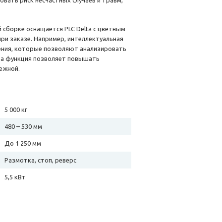
ать риск несчастных случаев и травм,
 сборке оснащается PLC Delta с цветным
ри заказе. Например, интеллектуальная
ения, которые позволяют анализировать
та функция позволяет повышать
ежной.
5 000 кг
480 – 530 мм
До 1 250 мм
Размотка, стоп, реверс
5,5 кВт