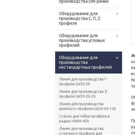
производства DIN-рейки
Оборудование для
производства С, П, Z
профиля
Оборудование для
производства угловых
профилей
Л
Оборудование для
х
производства
нестандартных профилей
п
в
Линия для производства Г-
п
профиля LW50-50
з
Линия для производства Z-
профиля LW39-20-29
О
ф
Линия для производства
шляпного профиля LW20-60-142
э
Станок для гибки профиля в
П
радиус HWM-429
р
Линия для производства
с
стоечного профиля для