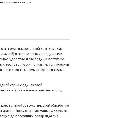
ьный дилер завода
то автоматизированный комплекс для
люминий) в соответствии с заданными
ющую удобство и свободный доступ ко
ный, геометрически точный металлический
министративных, коммерческих и жилых
одной серии с одинаковой
ичие состоит в производительности,
едовательной автоматической обработке
ступает в формовочную машину. Здесь за
тапную деформацию, превращаясь в