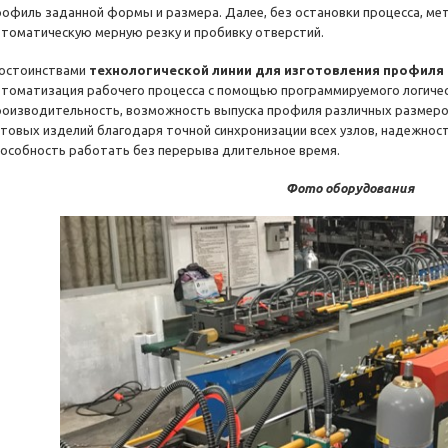
рофиль заданной формы и размера. Далее, без остановки процесса, ме
втоматическую мерную резку и пробивку отверстий.
остоинствами
технологической линии для изготовления профиля
втоматизация рабочего процесса с помощью программируемого логичес
роизводительность, возможность выпуска профиля различных размеров
отовых изделий благодаря точной синхронизации всех узлов, надежност
пособность работать без перерыва длительное время.
Фото оборудования