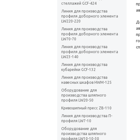
стеллажей GCF-424
п
а
Линия для производства
профиля доборного элемента
LW220-220
Д
а
Линия для производства
профиля доборного элемента
п
LW70-70
г
Линия для производства
с
профиля доборного элемента
LW23-140
Линия для производства
кубарейки GCF-132
Линия для производства
навесных шкафов HWM-125
Оборудование для
производства шляпного
профиля LW20-50
Кривошипный пресс ZB-110
Линия для производства П-
профиля LW7-10
Оборудование для
производства шляпного
профиля LW10-10-30