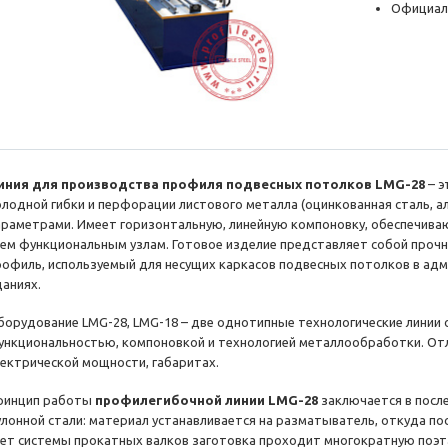
Официал
иния для производства профиля подвесных потолков LMG-28
– э
олодной гибки и перфорации листового металла (оцинкованная сталь, а
араметрами. Имеет горизонтальную, линейную компоновку, обеспечива
сем функциональным узлам. Готовое изделие представляет собой проч
рофиль, используемый для несущих каркасов подвесных потолков в ад
даниях.
борудование LMG-28, LMG-18 – две однотипные технологические линии 
ункциональностью, компоновкой и технологией металлообработки. Отл
лектрической мощности, габаритах.
ринцип работы
профилегибочной линии LMG-28
заключается в посл
улонной стали: материал устанавливается на разматыватель, откуда по
чет системы прокатных валков заготовка проходит многократную поэ