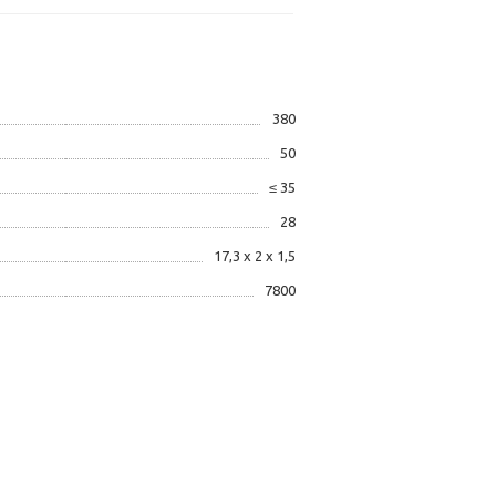
380
50
≤ 35
28
17,3 х 2 х 1,5
7800