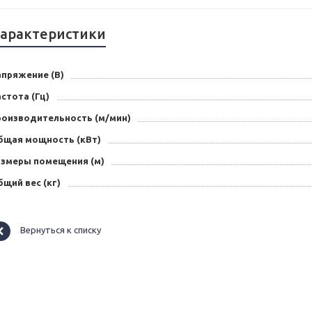
арактеристики
апряжение (В)
стота (Гц)
роизводительность (м/мин)
бщая мощность (кВт)
азмеры помещения (м)
щий вес (кг)
Вернуться к списку