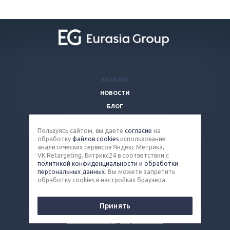
КАТАЛОГ
НОВОСТИ
БЛОГ
ВОПРОСЫ И ОТВЕТЫ
Пользуясь сайтом, вы даете
согласие
на
КОМПАНИЯ
обработку
файлов cookies
использование
КОНТАКТЫ
аналитических сервисов Яндекс Метрика,
VK.Retargeting, Битрикс24 в соответствии с
политикой конфиденциальности и обработки
8 (800) 100-90-13
персональных данных
. Вы можете запретить
обработку cookies в настройках браузера.
steel@eq-mail.ru
Принять
© 2026 Все права защищены.
Политика конфиденциальности