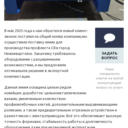
В мае 2025 года к нам обратился новый клиент:
звонок поступил на общий номер компании,мы
осуществили поставку линии для
производства профлиста С8 в город
ЗАДАТЬ
Нижневартовск. Заказчику требовалось
ВОПРОС
оборудование с расширенными
возможностями, и мы предложили
Наши
оптимальное решение в экспортной
специалисты
комплектации.
ответят на любой
интересующий
Данная линия оснащена целым рядом
вопрос по услуге
новейших доработок: цельнометаллическими
валами, увеличенным количеством
профилегибочных клетей, дополнительными выравнивающими
роликами, а также предварительным отрезным устройством и
размотчиком с электроприводом. Всё это обеспечивает высокую
точность формовки, стабильность работы и долговечность
оборудования даже при интенсивной эксплуатации.