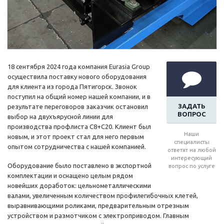
18 сентября 2024 года компания Eurasia Group
осуществила поставку нового оборудования
для клиента из города Пятигорск. Звонок
поступил на общий номер нашей компании, и в
ЗАДАТЬ
результате переговоров заказчик остановил
ВОПРОС
выбор на двухъярусной линии для
производства профлиста С8+С20. Клиент был
Наши
новым, и этот проект стал для него первым
специалисты
опытом сотрудничества с нашей компанией.
ответят на любой
интересующий
Оборудование было поставлено в экспортной
вопрос по услуге
комплектации и оснащено целым рядом
новейших доработок: цельнометаллическими
валами, увеличенным количеством профилегибочных клетей,
выравнивающими роликами, предварительным отрезным
устройством и размотчиком с электроприводом. Главным