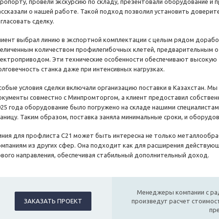
эропорту, провели экскурсию по складу, презентовали оборудование и п
ассказали о нашей работе. Такой подход позволил установить довери
огласовать сделку.
лиент выбрал линию в экспортной комплектации с целым рядом дорабо
величенным количеством профилегибочных клетей, предварительным о
лектроприводом. Эти технические особенности обеспечивают высокую
олговечность станка даже при интенсивных нагрузках.
собые условия сделки включали организацию поставки в Казахстан. М
окументы совместно с Минпромторгом, а клиент предоставил собственн
025 года оборудование было погружено на складе нашими специалистами
раницу. Таким образом, поставка заняла минимальные сроки, и оборудо
иния для профлиста С21 может быть интересна не только металлообр
омпаниям из других сфер. Она подходит как для расширения действующ
ового направления, обеспечивая стабильный дополнительный доход.
Менеджеры компании с ра
ЗАКАЗАТЬ ПРОЕКТ
произведут расчет стоимост
пр