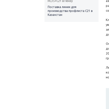
а
НС35+С21 в Пензу
р
Поставка линии для
с
производства профлиста С21 в
Казахстан
К
у
э
д
О
д
2
г
Л
к
н