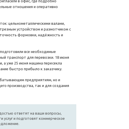
ригласили в офис, где подробно
тельные отношения и оперативно
ток: цельнометаллическими валами,
трезным устройством и размотчиком с
 точность формовки, надёжность и
ы подготовили все необходимые
ый транспорт для перевозки. 18 июня
, а уже 25 июня машина пересекла
вание быстро прибыло к заказчику.
абатывающим предприятиям, но и
его производства, так и для создания
достью ответят на ваши вопросы,
и услуг и подготовят коммерческое
едложение.