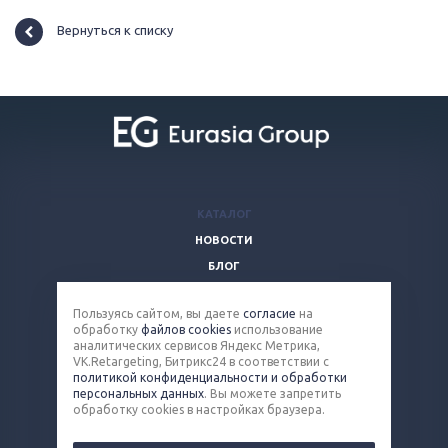
Вернуться к списку
КАТАЛОГ
НОВОСТИ
БЛОГ
ВОПРОСЫ И ОТВЕТЫ
Пользуясь сайтом, вы даете
согласие
на
КОМПАНИЯ
обработку
файлов cookies
использование
КОНТАКТЫ
аналитических сервисов Яндекс Метрика,
VK.Retargeting, Битрикс24 в соответствии с
политикой конфиденциальности и обработки
8 (800) 100-90-13
персональных данных
. Вы можете запретить
обработку cookies в настройках браузера.
steel@eq-mail.ru