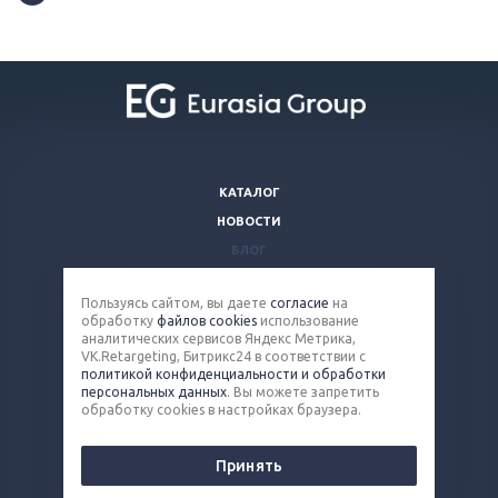
КАТАЛОГ
НОВОСТИ
БЛОГ
ВОПРОСЫ И ОТВЕТЫ
Пользуясь сайтом, вы даете
согласие
на
КОМПАНИЯ
обработку
файлов cookies
использование
КОНТАКТЫ
аналитических сервисов Яндекс Метрика,
VK.Retargeting, Битрикс24 в соответствии с
политикой конфиденциальности и обработки
8 (800) 100-90-13
персональных данных
. Вы можете запретить
обработку cookies в настройках браузера.
steel@eq-mail.ru
Принять
© 2026 Все права защищены.
Политика конфиденциальности