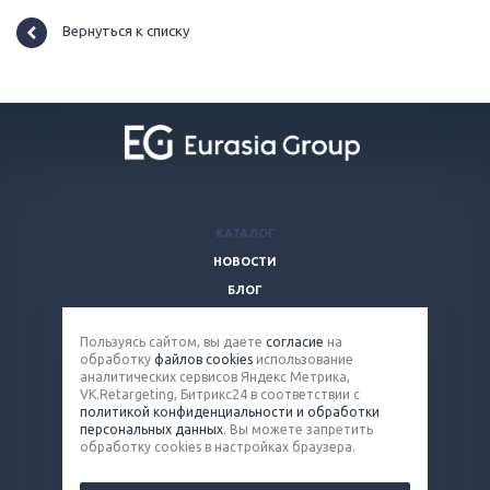
Вернуться к списку
КАТАЛОГ
НОВОСТИ
БЛОГ
ВОПРОСЫ И ОТВЕТЫ
Пользуясь сайтом, вы даете
согласие
на
КОМПАНИЯ
обработку
файлов cookies
использование
КОНТАКТЫ
аналитических сервисов Яндекс Метрика,
VK.Retargeting, Битрикс24 в соответствии с
политикой конфиденциальности и обработки
8 (800) 100-90-13
персональных данных
. Вы можете запретить
обработку cookies в настройках браузера.
steel@eq-mail.ru