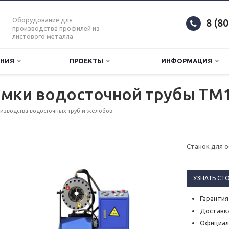
Оборудование для
8 (8
производства профилей из
листового металла
АНИЯ
ПРОЕКТЫ
ИНФОРМАЦИЯ
имки водосточной трубы TM
изводства водосточных труб и желобов
Станок для 
УЗНАТЬ СТ
Гарантия
Доставка
Официал