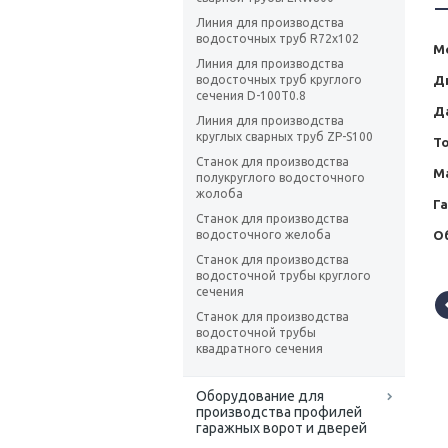
Линия для производства
водосточных труб R72x102
М
Линия для производства
Д
водосточных труб круглого
сечения D-100T0.8
Д
Линия для производства
круглых сварных труб ZP-S100
Т
Станок для производства
М
полукруглого водосточного
жолоба
Г
Станок для производства
Об
водосточного желоба
Станок для производства
водосточной трубы круглого
сечения
Станок для производства
водосточной трубы
квадратного сечения
Оборудование для
производства профилей
гаражных ворот и дверей