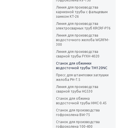
гофроколена KV-150
Линия для производства
карнизной трубы с фальцевым
замком KT-26
Линия для производства
электросварных труб KRCRF-P76
Линия для производства
водосточного желоба WGRFM-
300
Линия для производства
сварной трубы FYXH-4020
Станок для обжимки
водосточной трубы TM120NC
Пресс для штамповки заглушки
желоба PH-7.5
Линия для производства
сварной трубы HG530
Станок для обжима
водосточной трубы HMC-0.45
Станок для производства
гофроколена BW-75
Станок для производства
гофроколена 100-400