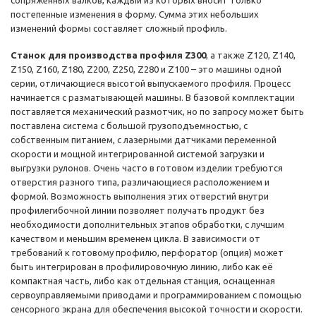
сопряженных валков, каждый из которых вносит только
постепенные изменения в форму. Сумма этих небольших
изменений формы составляет сложный профиль.
Станок для производства профиля Z300
, а также Z120, Z140,
Z150, Z160, Z180, Z200, Z250, Z280 и Z100 – это машины одной
серии, отличающиеся высотой выпускаемого профиля. Процесс
начинается с разматывающей машины. В базовой комплектации
поставляется механический размотчик, но по запросу может быть
поставлена система с большой грузоподъемностью, с
собственным питанием, с лазерными датчиками переменной
скорости и мощной интегрированной системой загрузки и
выгрузки рулонов. Очень часто в готовом изделии требуются
отверстия разного типа, различающиеся расположением и
формой. Возможность выполнения этих отверстий внутри
профилегибочной линии позволяет получать продукт без
необходимости дополнительных этапов обработки, с лучшим
качеством и меньшим временем цикла. В зависимости от
требований к готовому профилю, перфоратор (опция) может
быть интегрирован в профилировочную линию, либо как её
компактная часть, либо как отдельная станция, оснащенная
сервоуправляемыми приводами и программированием с помощью
сенсорного экрана для обеспечения высокой точности и скорости.