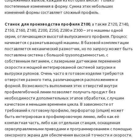
сопряженных валков, каждый из которых вносит только
постепенные изменения в форму. Сумма этих небольших
изменений формы составляет сложный профиль.
Станок для производства профиля Z100
, а также Z120, Z140,
Z150, Z160, Z180, Z200, Z250, Z280 и Z300 – это машины одной
серии, отличающиеся высотой выпускаемого профиля. Процесс
начинается с разматывающей машины. В базовой комплектации
поставляется механический размотчик, но по запросу может быть
поставлена система с большой грузоподъемностью, с
собственным питанием, с лазерными датчиками переменной
скорости и мощной интегрированной системой загрузки и
выгрузки рулонов. Очень часто в готовом изделии требуются
отверстия разного типа, различающиеся расположением и
формой. Возможность выполнения этих отверстий внутри
профилегибочной линии позволяет получать продукт без
необходимости дополнительных этапов обработки, с лучшим
качеством и меньшим временем цикла. В зависимости от
требований к готовому профилю, перфоратор (опция) может
быть интегрирован в профилировочную линию, либо как её
компактная часть, либо как отдельная станция, оснащенная
сервоуправляемыми приводами и программированием с помощью
сенсорного экрана для обеспечения высокой точности и скорости.