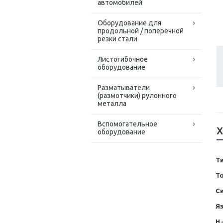
автомобилей
Оборудование для
продольной / поперечной
резки стали
Листогибочное
оборудование
Разматыватели
(размотчики) рулонного
металла
Вспомогательное
Х
оборудование
Т
Т
С
Я
Н 