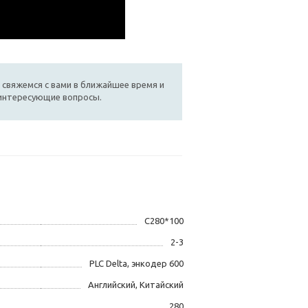
 свяжемся с вами в ближайшее время и
 интересующие вопросы.
С280*100
2-3
PLC Delta, энкодер 600
Английский, Китайский
280