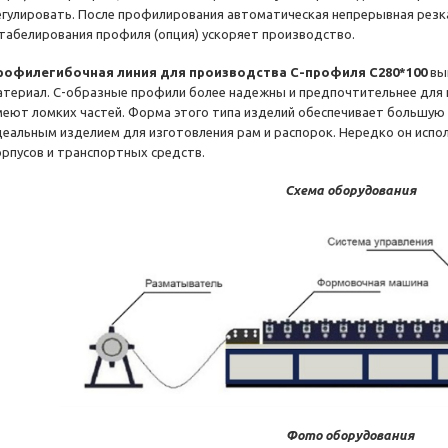
егулировать. После профилирования автоматическая непрерывная резка
табелирования профиля (опция) ускоряет производство.
рофилегибочная линия для производства С-профиля C280*100
вы
атериал. С-образные профили более надежны и предпочтительнее для к
меют ломких частей. Форма этого типа изделий обеспечивает большую 
деальным изделием для изготовления рам и распорок. Нередко он испо
орпусов и транспортных средств.
Схема оборудования
Фото оборудования