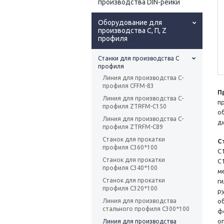
производства DIN-рейки
Оборудование для
производства С, П, Z
профиля
Станки для производства С
профиля
Линия для производства С-
профиля CFFM-83
П
Линия для производства С-
п
профиля ZTRFM-C150
о
Линия для производства С-
д
профиля ZTRFM-C89
Станок для прокатки
С
профиля C360*100
C1
Станок для прокатки
C1
профиля C340*100
м
Станок для прокатки
г
профиля C320*100
р
Линия для производства
о
стального профиля C300*100
ф
о
Линия для производства