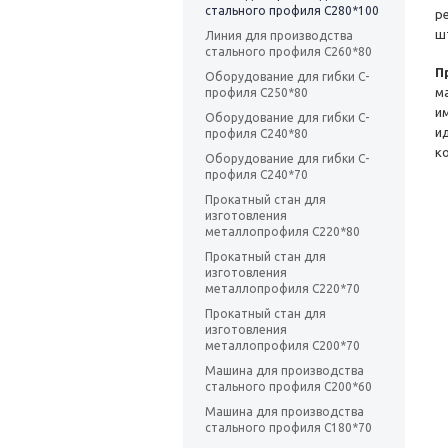
стального профиля C280*100
р
ш
Линия для производства
стального профиля C260*80
П
Оборудование для гибки C-
м
профиля C250*80
и
Оборудование для гибки C-
и
профиля C240*80
к
Оборудование для гибки C-
профиля C240*70
Прокатный стан для
изготовления
металлопрофиля C220*80
Прокатный стан для
изготовления
металлопрофиля C220*70
Прокатный стан для
изготовления
металлопрофиля C200*70
Машина для производства
стального профиля C200*60
Машина для производства
стального профиля C180*70