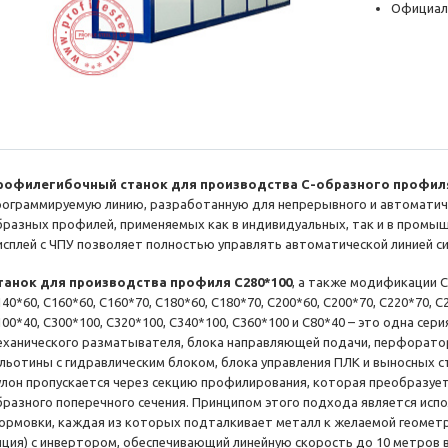
Официал
рофилегибочный станок для производства С-образного профиля
рограммируемую линию, разработанную для непрерывного и автоматиче
бразных профилей, применяемых как в индивидуальных, так и в промы
исплей с ЧПУ позволяет полностью управлять автоматической линией си
танок для производства профиля C280*100
, а также модификации C1
40*60, C160*60, C160*70, C180*60, C180*70, C200*60, C200*70, C220*70, C
00*40, C300*100, C320*100, C340*100, C360*100 и C80*40 – это одна сер
еханического разматывателя, блока направляющей подачи, перфоратор
ильотины с гидравлическим блоком, блока управления ПЛК и выносных с
улон пропускается через секцию профилирования, которая преобразует
бразного поперечного сечения. Принципом этого подхода является исп
ормовки, каждая из которых подталкивает металл к желаемой геометри
пция) с инвертором, обеспечивающий линейную скорость до 10 метров в