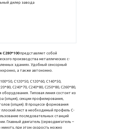
ьный дилер завода
 C280*100
представляет собой
ского производства металлических c-
шленных зданиях. Удобный сенсорный
нхронно, а также автономно.
00*50, C120*50, C120*60, C140*50,
220*80, C240*70, C240*80, C250*80, C260*80,
ия оборудования. Типовая линия состоит из
а (опция), секции профилирования,
толов (опция). В процессе формования
 плоский лист в необходимый профиль С-
ользование последовательных станций
и. Главный двигатель (серводвигатель –
 минуту, при этом скорость можно