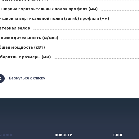
– ширина горизонтальных полок профиля (мм)
– ширина вертикальной полки (загиб) профиля (мм)
атериал валов
роизводительность (м/мин)
бщая мощность (кВт)
абаритные размеры (мм)
Вернуться к списку
АТАЛОГ
НОВОСТИ
БЛОГ