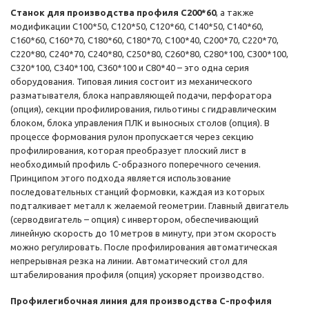
Станок для производства профиля C200*60
, а также
модификации C100*50, C120*50, C120*60, C140*50, C140*60,
C160*60, C160*70, C180*60, C180*70, C100*40, C200*70, C220*70,
C220*80, C240*70, C240*80, C250*80, C260*80, C280*100, C300*100,
C320*100, C340*100, C360*100 и C80*40 – это одна серия
оборудования. Типовая линия состоит из механического
разматывателя, блока направляющей подачи, перфоратора
(опция), секции профилирования, гильотины с гидравлическим
блоком, блока управления ПЛК и выносных столов (опция). В
процессе формования рулон пропускается через секцию
профилирования, которая преобразует плоский лист в
необходимый профиль С-образного поперечного сечения.
Принципом этого подхода является использование
последовательных станций формовки, каждая из которых
подталкивает металл к желаемой геометрии. Главный двигатель
(серводвигатель – опция) с инвертором, обеспечивающий
линейную скорость до 10 метров в минуту, при этом скорость
можно регулировать. После профилирования автоматическая
непрерывная резка на линии. Автоматический стол для
штабелирования профиля (опция) ускоряет производство.
Профилегибочная линия для производства С-профиля