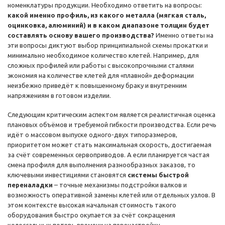
номенклатуры продукции. Необходимо ответить на вопросы:
какой именно профиль, из какого металла (мягкая сталь,
оцинковка, алюминий) и в каком диапазоне толщин будет
составлять основу вашего производства?
Именно ответы на
эти вопросы диктуют выбор принципиальной схемы прокатки и
минимально необходимое количество клетей. Например, для
сложных профилей или работы с высокопрочными сталями
экономия на количестве клетей для «плавной» деформации
неизбежно приведёт к повышенному браку и внутренним
напряжениям в готовом изделии.
Следующим критическим аспектом является реалистичная оценка
плановых объёмов и требуемой гибкости производства. Если речь
идёт о массовом выпуске одного-двух типоразмеров,
приоритетом может стать максимальная скорость, достигаемая
за счёт современных сервоприводов. А если планируется частая
смена профиля для выполнения разнообразных заказов, то
ключевыми инвестициями становятся
системы быстрой
переналадки
– точные механизмы подстройки валков и
возможность оперативной замены клетей или отдельных узлов. В
этом контексте высокая начальная стоимость такого
оборудования быстро окупается за счёт сокращения