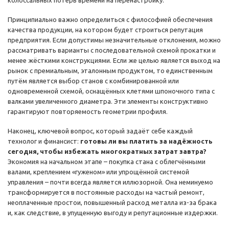
колоссальных потерь времени на перенастройку.
Принципиально важно определиться с философией обеспечения
качества продукции, на котором будет строиться репутация
предприятия. Если допустимы незначительные отклонения, можно
рассматривать варианты с последовательной схемой прокатки и
менее жёсткими конструкциями. Если же целью является выход на
рынок с премиальным, эталонным продуктом, то единственным
путём является выбор станов с комбинированной или
одновременной схемой, оснащённых клетями шпоночного типа с
валками увеличенного диаметра. Эти элементы конструктивно
гарантируют повторяемость геометрии профиля.
Наконец, ключевой вопрос, который задаёт себе каждый
технолог и финансист:
готовы ли вы платить за надёжность
сегодня, чтобы избежать многократных затрат завтра?
Экономия на начальном этапе – покупка стана с облегчёнными
валами, креплением «гуженом» или упрощённой системой
управления – почти всегда является иллюзорной. Она неминуемо
трансформируется в постоянные расходы на частый ремонт,
неоплаченные простои, повышенный расход металла из-за брака
и, как следствие, в упущенную выгоду и репутационные издержки.