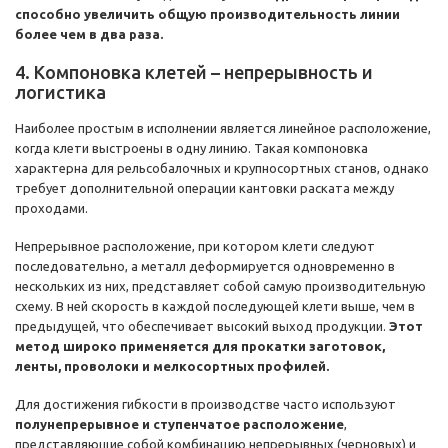
способно увеличить общую производительность линии
более чем в два раза.
4. Компоновка клетей – непрерывность и
логистика
Наиболее простым в исполнении является линейное расположение,
когда клети выстроены в одну линию. Такая компоновка
характерна для рельсобалочных и крупносортных станов, однако
требует дополнительной операции кантовки раската между
проходами.
Непрерывное расположение, при котором клети следуют
последовательно, а металл деформируется одновременно в
нескольких из них, представляет собой самую производительную
схему. В ней скорость в каждой последующей клети выше, чем в
предыдущей, что обеспечивает высокий выход продукции.
Этот
метод широко применяется для прокатки заготовок,
ленты, проволоки и мелкосортных профилей.
Для достижения гибкости в производстве часто используют
полунепрерывное и ступенчатое расположение
,
представляющие собой комбинацию непрерывных (черновых) и