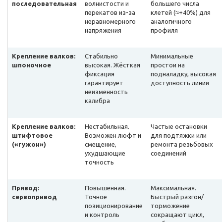
последовательная
волнистости и
большего числа
перекатов из-за
клетей (≈+40%) для
неравномерного
аналогичного
напряжения
профиля
Крепление валков:
Стабильно
Минимальные
шпоночное
высокая. Жёсткая
простои на
фиксация
подналадку, высокая
гарантирует
доступность линии
неизменность
калибра
Крепление валков:
Нестабильная.
Частые остановки
штифтовое
Возможен люфт и
для подтяжки или
(«гужон»)
смещение,
ремонта резьбовых
ухудшающие
соединений
точность
Привод:
Повышенная.
Максимальная.
сервопривод
Точное
Быстрый разгон/
позиционирование
торможение
и контроль
сокращают цикл,