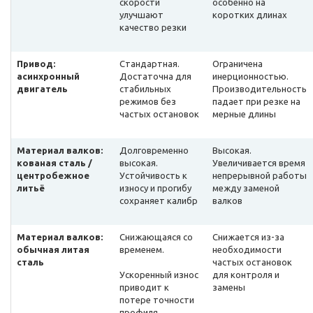
скорости
особенно на
улучшают
коротких длинах
качество резки
Привод:
Стандартная.
Ограничена
асинхронный
Достаточна для
инерционностью.
двигатель
стабильных
Производительность
режимов без
падает при резке на
частых остановок
мерные длины
Материал валков:
Долговременно
Высокая.
кованая сталь /
высокая.
Увеличивается время
центробежное
Устойчивость к
непрерывной работы
литьё
износу и прогибу
между заменой
сохраняет калибр
валков
Материал валков:
Снижающаяся со
Снижается из-за
обычная литая
временем.
необходимости
сталь
частых остановок
Ускоренный износ
для контроля и
приводит к
замены
потере точности
профиля