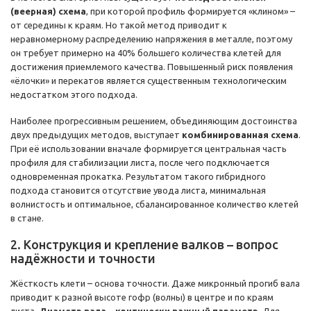
(веерная) схема
, при которой профиль формируется «клином» –
от середины к краям. Но такой метод приводит к
неравномерному распределению напряжения в металле, поэтому
он требует примерно на 40% большего количества клетей для
достижения приемлемого качества. Повышенный риск появления
«ёлочки» и перекатов является существенным технологическим
недостатком этого подхода.
Наиболее прогрессивным решением, объединяющим достоинства
двух предыдущих методов, выступает
комбинированная схема
.
При её использовании вначале формируется центральная часть
профиля для стабилизации листа, после чего подключается
одновременная прокатка. Результатом такого гибридного
подхода становится отсутствие увода листа, минимальная
волнистость и оптимальное, сбалансированное количество клетей
в стане.
2. Конструкция и крепление валков – вопрос
надёжности и точности
Жёсткость клети – основа точности. Даже микронный прогиб вала
приводит к разной высоте гофр (волны) в центре и по краям