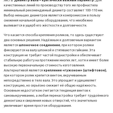
листа.
Диаметр вала – критически важный параметр.
Для
качественных линий по производству того же профнастила
минимальный рекомендуемый диаметр составляет 100-110 мм.
Выбор меньших диаметров является компромиссом в пользу
снижения начальной цены оборудования, что неизбежно
выливается в ущерб его жёсткости и долговечности.
Что касается способа крепления роликов, то здесь существуют
два основных решения. Надёжным и долговечным вариантом
является
шпоночное соединение
, при котором ролики
фиксируются на валу шпонкой и стягиваются гайками. Эта
конструкция не требует частой поднастройки и обеспечивает
стабильную работу на протяжении многих лет, хотя и имеет более
высокую первоначальную стоимость изготовления.
Альтернативой является
крепление «гужоном» (штифтовое)
,
при котором ролик крепится винтом, вкручиваемым
непосредственно в тело вала. Это упрощает и удешевляет
конструкцию, но серьёзно снижает её общую надёжность.
Основным недостатком считается тенденция винтов к
самовыкручиванию, а любая перенастройка требует трудоёмкого
демонтажа и сверления новых отверстий, что значительно
увеличивает время простоя оборудования.