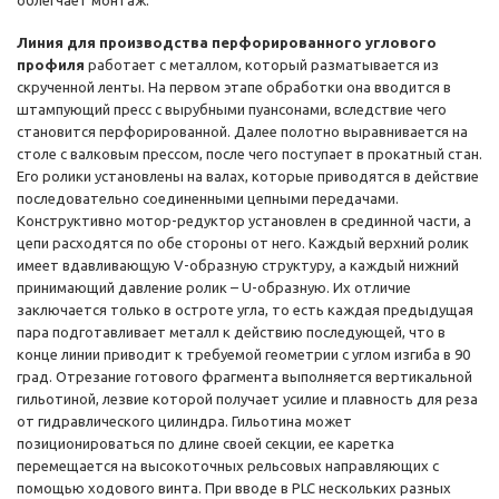
облегчает монтаж.
Линия для производства перфорированного углового
профиля
работает с металлом, который разматывается из
скрученной ленты. На первом этапе обработки она вводится в
штампующий пресс с вырубными пуансонами, вследствие чего
становится перфорированной. Далее полотно выравнивается на
столе с валковым прессом, после чего поступает в прокатный стан.
Его ролики установлены на валах, которые приводятся в действие
последовательно соединенными цепными передачами.
Конструктивно мотор-редуктор установлен в срединной части, а
цепи расходятся по обе стороны от него. Каждый верхний ролик
имеет вдавливающую V-образную структуру, а каждый нижний
принимающий давление ролик – U-образную. Их отличие
заключается только в остроте угла, то есть каждая предыдущая
пара подготавливает металл к действию последующей, что в
конце линии приводит к требуемой геометрии с углом изгиба в 90
град. Отрезание готового фрагмента выполняется вертикальной
гильотиной, лезвие которой получает усилие и плавность для реза
от гидравлического цилиндра. Гильотина может
позиционироваться по длине своей секции, ее каретка
перемещается на высокоточных рельсовых направляющих с
помощью ходового винта. При вводе в PLC нескольких разных