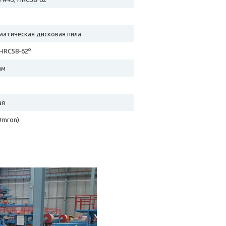
атическая дисковая пила
o
 HRC58-62
мм
ая
Omron)