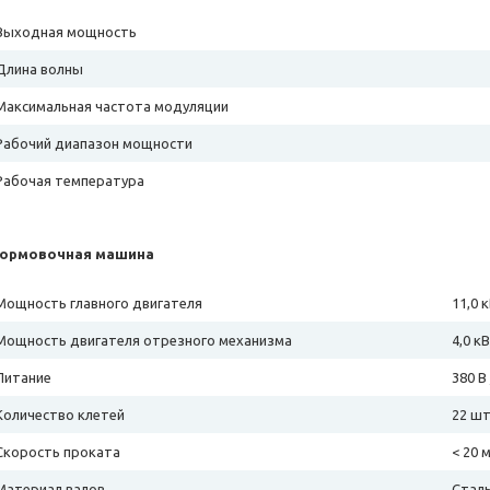
Выходная мощность
Длина волны
Максимальная частота модуляции
Рабочий диапазон мощности
Рабочая температура
ормовочная машина
Мощность главного двигателя
11,0 
Мощность двигателя отрезного механизма
4,0 к
Питание
380 В 
Количество клетей
22 шт
Скорость проката
< 20 
Материал валов
Сталь