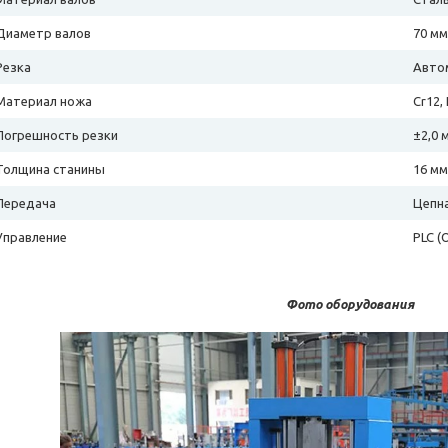
Диаметр валов
70 мм
Резка
Автом
Материал ножа
Cr12,
Погрешность резки
±2,0 
Толщина станины
16 мм
Передача
Цепн
Управление
PLC (
Фото оборудования