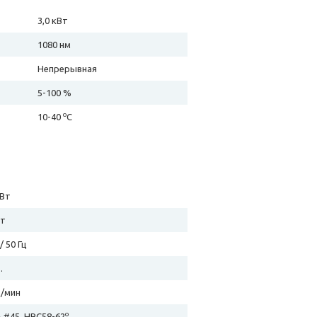
3,0 кВт
1080 нм
Непрерывная
5-100 %
о
10-40
С
кВт
Вт
/ 50 Гц
.
м/мин
o
 #45, HRC58-62