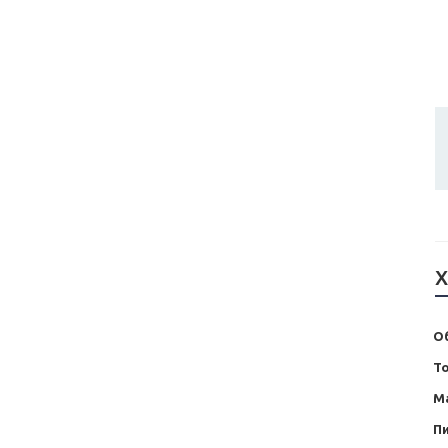
Х
О
Т
М
Пи